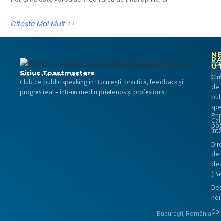
Citește Mai Mult >>
N
P
Pri
Aca
U
Sirius Toastmasters
Comunitate de practică
Clu
Club de public speaking în București: practică, feedback și
de
progres real – într-un mediu prietenos și profesionist.
pub
spe
Pri
Cal
poț
întâ
Dire
de
dez
(Pa
De
noi
Con
București, România