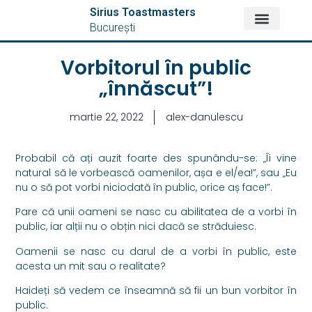
Sirius Toastmasters
București
DESPRE NOI
Vorbitorul în public
„înnăscut”!
martie 22, 2022
alex-danulescu
Probabil că ați auzit foarte des spunându-se: „Îi vine
natural să le vorbească oamenilor, așa e el/ea!”, sau „Eu
nu o să pot vorbi niciodată în public, orice aș face!”.
Pare că unii oameni se nasc cu abilitatea de a vorbi în
public, iar alții nu o obțin nici dacă se străduiesc.
Oamenii se nasc cu darul de a vorbi în public, este
acesta un mit sau o realitate?
Haideți să vedem ce înseamnă să fii un bun vorbitor în
public.