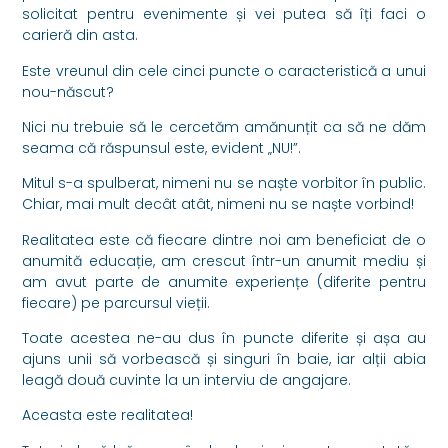
solicitat pentru evenimente și vei putea să îți faci o
carieră din asta.
Este vreunul din cele cinci puncte o caracteristică a unui
nou-născut?
Nici nu trebuie să le cercetăm amănunțit ca să ne dăm
seama că răspunsul este, evident „NU!”.
Mitul s-a spulberat, nimeni nu se naște vorbitor în public.
Chiar, mai mult decât atât, nimeni nu se naște vorbind!
Realitatea este că fiecare dintre noi am beneficiat de o
anumită educație, am crescut într-un anumit mediu și
am avut parte de anumite experiențe (diferite pentru
fiecare) pe parcursul vieții.
Toate acestea ne-au dus în puncte diferite și așa au
ajuns unii să vorbească și singuri în baie, iar alții abia
leagă două cuvinte la un interviu de angajare.
Aceasta este realitatea!