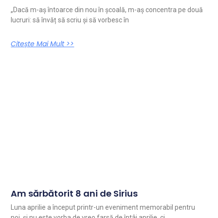
„Dacă m-aș întoarce din nou în școală, m-aș concentra pe două
lucruri: să învăț să scriu și să vorbesc în
Citește Mai Mult >>
Am sărbătorit 8 ani de Sirius
Luna aprilie a început printr-un eveniment memorabil pentru
noi, și nu este vorba de vreo farsă de întâi aprilie, ci