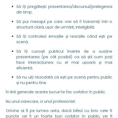
Să îți pregătești prezentarea/discursul/prelegerea
din timp.
Să pui mesajul pe care vrei să îl transmiți într-o
structură clară, ușor de urmărit, inteligibilă.
Să îți controlezi emoțiile și reacțiile când ești pe
scenă.
Să îți cunoști publicul înainte de a susține
prezentarea (pe cât posibil) ca să știi cum poți
face interacțiunea cu el mai ușoară și mai
eficientă.
Să nu uiți niciodată că ești pe scenă pentru public
și nu pentru tine.
În linii generale aceste lucruri te fac vorbitor în public.
Nu unul oarecare, ci unul profesionist.
Oricine ai fi pe lumea asta, dacă bifezi cu brio cele 5
puncte vei fi un foarte bun vorbitor în public, vei fi