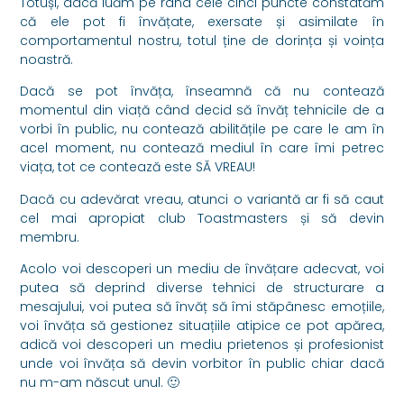
Totuși, dacă luăm pe rând cele cinci puncte constatăm
că ele pot fi învățate, exersate și asimilate în
comportamentul nostru, totul ține de dorința și voința
noastră.
Dacă se pot învăța, înseamnă că nu contează
momentul din viață când decid să învăț tehnicile de a
vorbi în public, nu contează abilitățile pe care le am în
acel moment, nu contează mediul în care îmi petrec
viața, tot ce contează este SĂ VREAU!
Dacă cu adevărat vreau, atunci o variantă ar fi să caut
cel mai apropiat club Toastmasters și să devin
membru.
Acolo voi descoperi un mediu de învățare adecvat, voi
putea să deprind diverse tehnici de structurare a
mesajului, voi putea să învăț să îmi stăpânesc emoțiile,
voi învăța să gestionez situațiile atipice ce pot apărea,
adică voi descoperi un mediu prietenos și profesionist
unde voi învăța să devin vorbitor în public chiar dacă
nu m-am născut unul. 🙂