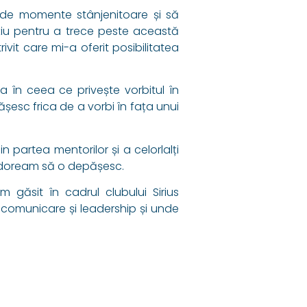
de momente stânjenitoare și să
țiu pentru a trece peste această
vit care mi-a oferit posibilitatea
ea în ceea ce privește vorbitul în
ășesc frica de a vorbi în fața unui
in partea mentorilor și a celorlalți
i doream să o depășesc.
găsit în cadrul clubului Sirius
 comunicare și leadership și unde