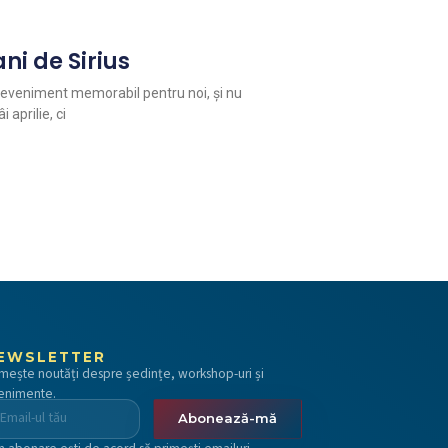
ni de Sirius
n eveniment memorabil pentru noi, și nu
 aprilie, ci
EWSLETTER
imește noutăți despre ședințe, workshop-uri și
enimente.
Abonează-mă