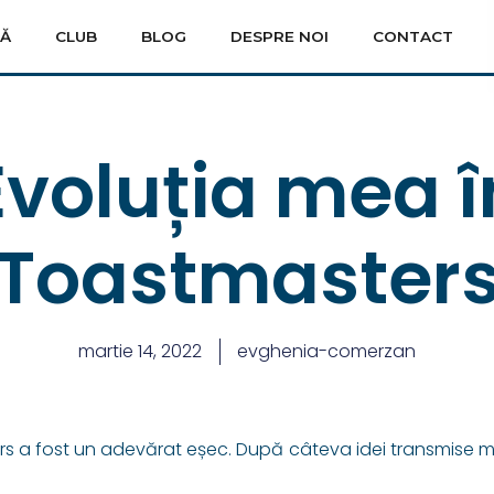
SĂ
CLUB
BLOG
DESPRE NOI
CONTACT
Evoluția mea î
Toastmaster
martie 14, 2022
evghenia-comerzan
rs a fost un adevărat eșec. După câteva idei transmise m