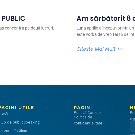
N PUBLIC
Am sărbătorit 8 a
aș concentra pe două lucruri:
Luna aprilie a început printr-u
este vorba de vreo farsă de întâi
Citește Mai Mult >>
PAGINI UTILE
PAGINI
N
Politică Cookies
Pr
Acasă
Politică de
ev
lub de public speaking
confidențialitate
alendar întâlniri