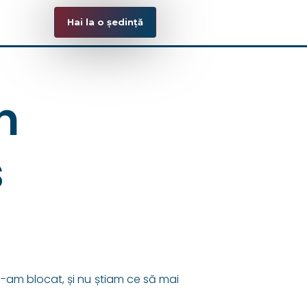
Hai la o ședință
n
s
-am blocat, și nu știam ce să mai