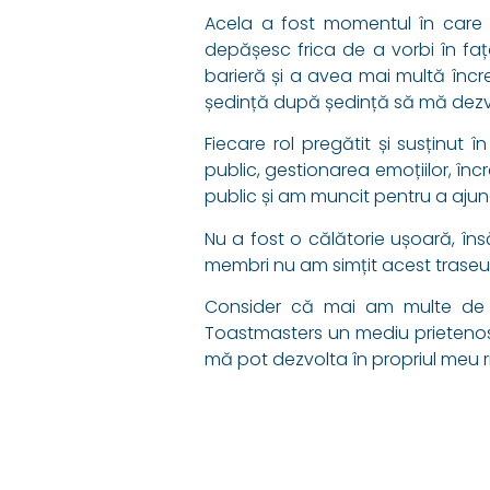
Acela a fost momentul în care
depășesc frica de a vorbi în fa
barieră și a avea mai multă încre
ședință după ședință să mă dezvol
Fiecare rol pregătit și susținut 
public, gestionarea emoțiilor, înc
public și am muncit pentru a ajun
Nu a fost o călătorie ușoară, însă 
membri nu am simțit acest traseu
Consider că mai am multe de în
Toastmasters un mediu prietenos 
mă pot dezvolta în propriul meu ri