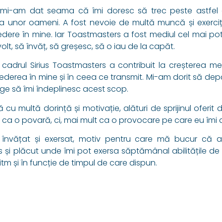
 mi-am dat seama că îmi doresc să trec peste astfel 
ța unor oameni. A fost nevoie de multă muncă și exerci
dere în mine. Iar Toastmasters a fost mediul cel mai potri
t, să învăț, să greșesc, să o iau de la capăt.
în cadrul Sirius Toastmasters a contribuit la creșterea m
rederea în mine și în ceea ce transmit. Mi-am dorit să dep
ge să îmi îndeplinesc acest scop.
cu multă dorință și motivație, alături de sprijinul oferit d
 ca o povară, ci, mai mult ca o provocare pe care eu îm
vățat și exersat, motiv pentru care mă bucur că am 
și plăcut unde îmi pot exersa săptămânal abilitățile de
tm și în funcție de timpul de care dispun.