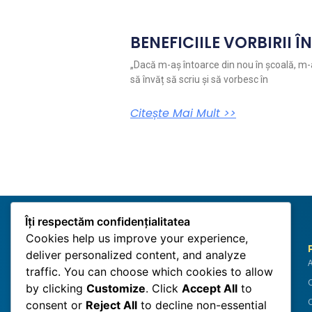
BENEFICIILE VORBIRII Î
„Dacă m-aș întoarce din nou în școală, m-
să învăț să scriu și să vorbesc în
Citește Mai Mult >>
Îți respectăm confidențialitatea
Cookies help us improve your experience,
deliver personalized content, and analyze
Sirius Toastmasters
Comunitate de practică
traffic. You can choose which cookies to allow
Club de public speaking în București: practică,
C
by clicking
Customize
. Click
Accept All
to
feedback și progres real – într-un mediu prietenos și
C
consent or
Reject All
to decline non-essential
profesionist.