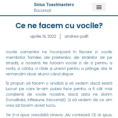
Sirius Toastmasters
București
DESPRE NOI
Ce ne facem cu vocile?
aprilie 15, 2022
andrea-palfi
Vocile oamenilor ne înconjoară în fiecare zi: vocile
membrilor familiei, ale prietenilor, ale străinilor de pe
stradă, a noastră. Ne folosim vocile zi de zi pentru a
vorbi, a cânta, a râde și uneori pentru a plânge, dar le
remarcăm doar atunci când dispar.
Îți propun să facem o analiză și să vedem dacă există
lucruri pe care le-am putea face pentru a fi cât mai
conștienți de vocile noastre, dacă asta ne dorim
(tonalitate, inflexiune, frecvență). Și să vedem de ce am
vrea să facem acest lucru.
Ție ți-a spus vreodată cineva: „Nu contează CE ai spus,