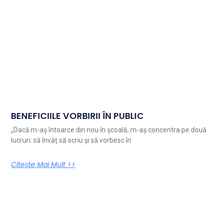
BENEFICIILE VORBIRII ÎN PUBLIC
„Dacă m-aș întoarce din nou în școală, m-aș concentra pe două
lucruri: să învăț să scriu și să vorbesc în
Citește Mai Mult >>