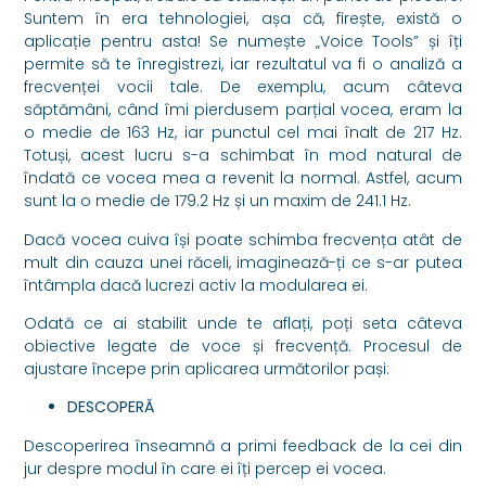
Suntem în era tehnologiei, așa că, firește, există o
aplicație pentru asta! Se numește „Voice Tools” și îți
permite să te înregistrezi, iar rezultatul va fi o analiză a
frecvenței vocii tale. De exemplu, acum câteva
săptămâni, când îmi pierdusem parțial vocea, eram la
o medie de 163 Hz, iar punctul cel mai înalt de 217 Hz.
Totuși, acest lucru s-a schimbat în mod natural de
îndată ce vocea mea a revenit la normal. Astfel, acum
sunt la o medie de 179.2 Hz și un maxim de 241.1 Hz.
Dacă vocea cuiva își poate schimba frecvența atât de
mult din cauza unei răceli, imaginează-ți ce s-ar putea
întâmpla dacă lucrezi activ la modularea ei.
Odată ce ai stabilit unde te aflați, poți seta câteva
obiective legate de voce și frecvență. Procesul de
ajustare începe prin aplicarea următorilor pași:
DESCOPERĂ
Descoperirea înseamnă a primi feedback de la cei din
jur despre modul în care ei îți percep ei vocea.