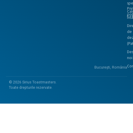
spe
Pri
Cal
poț
întâ
Dire
de
dez
(Pa
De
noi
Con
București, România
©
2026
Sirius Toastmasters.
Toate drepturile rezervate.