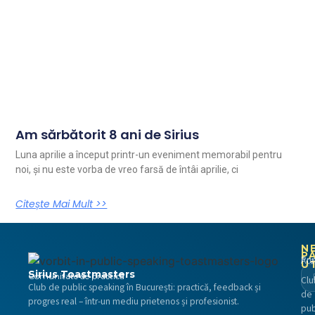
Am sărbătorit 8 ani de Sirius
Luna aprilie a început printr-un eveniment memorabil pentru
noi, și nu este vorba de vreo farsă de întâi aprilie, ci
Citește Mai Mult >>
N
P
Pri
Aca
U
Sirius Toastmasters
Comunitate de practică
Clu
Club de public speaking în București: practică, feedback și
de
progres real – într-un mediu prietenos și profesionist.
pub