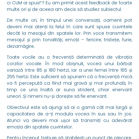
ci CUM ai spus!”? Eu am primit acest feedback de foarte
multe ori și de aceea am decis să studiez subiectul.
De multe ori, în timpul unei conversații, oamenii pot
deveni mai atenți la felul în care sunt spuse cuvintele
decât la mesajul din spatele lor. Prin voce transmitem
mesajul și prin tonalități, emoții – fericire, tristețe, furie,
dezamăgire.
Toate vocile au o frecvență determinată de vibrația
corzilor vocale. În mod obișnuit, vocea unui bărbat
variază între 85 și 180 hertzi, iar a unei femei între 165 și
255 hertzi. Este suficient să spunem că o frecvență mică
va fi percepută ca fiind mai gravă și mai profundă, în
timp ce una înaltă ar suna strident, chiar enervant
uneori. Și nimeni nu-și dorește să fie enervant.
Obiectivul este să ajungi să ai o gamă cât mai largă și
capacitatea de a-ți modula vocea în sus sau în jos.
Atunci va deveni mai ușor să transmiți cu adevărat
emoția din spatele cuvintelor.
Pentru început, trebuie să stabilești un punct de plecare.