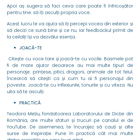
Apoi aș sugera să faci ceva care poate fi înfricoșător
pentru tine: să îți asculți propria voce.
Acest lucru te va ajuta să îți percepi vocea din exterior și
să decizi ce sună bine și ce nu. Iar feedbackul primit de
la ceilalți își va dezvălui esența.
JOACĂ-TE
Citește cu voce tare și joacă-te cu vocile. Basmele pot
fi de mare ajutor deoarece au mai multe tipuri de
personaje: prințese, pitici, dragoni, animale de tot felul.
Încearcă să citești ca și cum tu ai fi personajul din
poveste. Joacă-te cu inflexiunile, tonurile și cu viteza. Nu
uita să te asculți.
PRACTICĂ
Teodora Mețiu, fondatoarea Laboratorului de Dicție din
România, are multe sfaturi și trucuri pe canalul ei de
YouTube. De asemenea, te încurajez să cauți și alte
surse de inspirație. Pune în practică cât mai multe