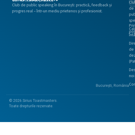
Comunitate de practică
Clu
Club de public speaking în București: practică, feedback și
de
progres real – într-un mediu prietenos și profesionist.
pub
spe
Pri
Cal
poț
întâ
Dire
de
dez
(Pa
De
noi
Con
București, România
©
2026
Sirius Toastmasters.
Toate drepturile rezervate.