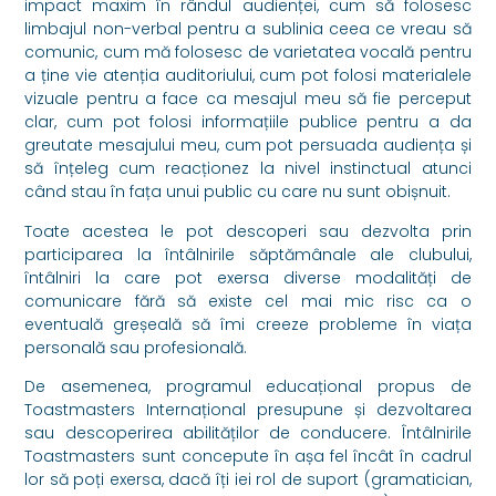
impact maxim în rândul audienței, cum să folosesc
limbajul non-verbal pentru a sublinia ceea ce vreau să
comunic, cum mă folosesc de varietatea vocală pentru
a ține vie atenția auditoriului, cum pot folosi materialele
vizuale pentru a face ca mesajul meu să fie perceput
clar, cum pot folosi informațiile publice pentru a da
greutate mesajului meu, cum pot persuada audiența și
să înțeleg cum reacționez la nivel instinctual atunci
când stau în fața unui public cu care nu sunt obișnuit.
Toate acestea le pot descoperi sau dezvolta prin
participarea la întâlnirile săptămânale ale clubului,
întâlniri la care pot exersa diverse modalități de
comunicare fără să existe cel mai mic risc ca o
eventuală greșeală să îmi creeze probleme în viața
personală sau profesională.
De asemenea, programul educațional propus de
Toastmasters Internațional presupune și dezvoltarea
sau descoperirea abilităților de conducere. Întâlnirile
Toastmasters sunt concepute în așa fel încât în cadrul
lor să poți exersa, dacă îți iei rol de suport (gramatician,