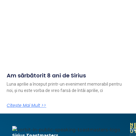
Am sărbătorit 8 ani de Sirius
Luna aprilie a început printr-un eveniment memorabil pentru
noi, și nu este vorba de vreo farsă de întâi aprilie, ci
Citește Mai Mult >>
N
P
Pri
Aca
U
Sirius Toastmasters