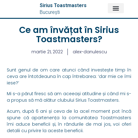
Sirius Toastmasters
București
DESPRE NOI
Ce am învățat în Sirius
Toastmasters?
martie 21, 2022
alex-danulescu
Sunt genul de om care atunci când investește timp în
ceva are întotdeauna în cap întrebarea: ‘dar mie ce îmi
iese?’
Mi s-a părut firesc să am aceeași atitudine și când mi s-
a propus să mă alătur clubului Sirius Toastmasters.
Acum, după 6 ani și ceva de la acel moment pot încă
spune că apartenența la comunitatea Toastmasters
îmi aduce beneficii și, în rândurile de mai jos, voi oferi
detalii cu privire la aceste beneficii.