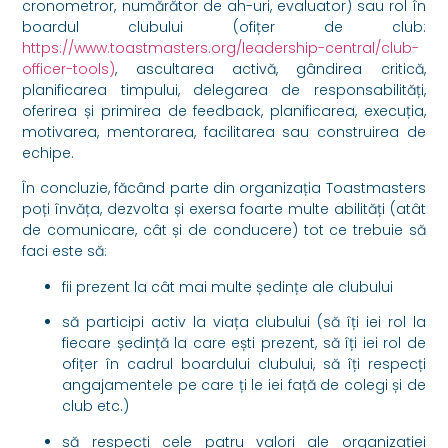
cronometror, numărător de ah-uri, evaluator) sau rol în
boardul clubului (ofițer de club:
https://www.toastmasters.org/leadership-central/club-
officer-tools)
, ascultarea activă, gândirea critică,
planificarea timpului, delegarea de responsabilități,
oferirea și primirea de feedback, planificarea, execuția,
motivarea, mentorarea, facilitarea sau construirea de
echipe.
În concluzie, făcând parte din organizația Toastmasters
poți învăța, dezvolta și exersa foarte multe abilități (atât
de comunicare, cât și de conducere) tot ce trebuie să
faci este să:
fii prezent la cât mai multe ședințe ale clubului
să participi activ la viața clubului (să îți iei rol la
fiecare ședință la care ești prezent, să îți iei rol de
ofițer în cadrul boardului clubului, să îți respecți
angajamentele pe care ți le iei față de colegi și de
club etc.)
să respecți cele patru valori ale organizației